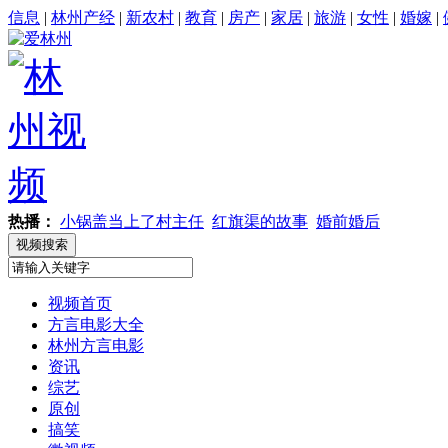
信息
|
林州产经
|
新农村
|
教育
|
房产
|
家居
|
旅游
|
女性
|
婚嫁
|
热播：
小锅盖当上了村主任
红旗渠的故事
婚前婚后
视频首页
方言电影大全
林州方言电影
资讯
综艺
原创
搞笑