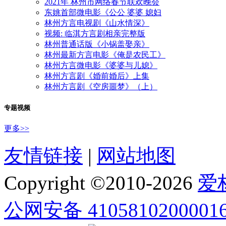
2021年 林州市网络春节联欢晚会
东姚首部微电影《公公 婆婆 媳妇
林州方言电视剧《山水情深》
视频: 临淇方言剧相亲完整版
林州普通话版《小锅盖娶亲》
林州最新方言电影《俺是农民工》
林州方言微电影《婆婆与儿媳》
林州方言剧《婚前婚后》上集
林州方言剧《空房噩梦》（上）
专题视频
更多>>
友情链接
|
网站地图
Copyright ©2010-
2026
爱
公网安备 4105810200001