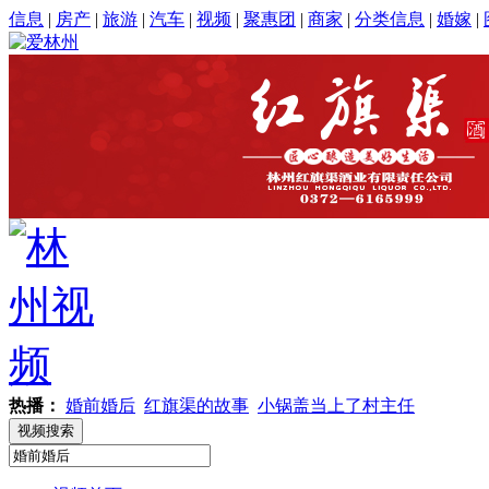
信息
|
房产
|
旅游
|
汽车
|
视频
|
聚惠团
|
商家
|
分类信息
|
婚嫁
|
热播：
婚前婚后
红旗渠的故事
小锅盖当上了村主任