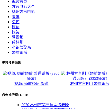
视频首页
方言电影大全
林州方言电影
资讯
综艺
原创
搞笑
微视频
瞰林州
小锅盖娶亲
婚前婚后
视频搜索结果
视频:
婚前婚后
-普通
林州方言剧《
婚前婚
点击排行榜TOP10
2020 林州市第三届网络春晚