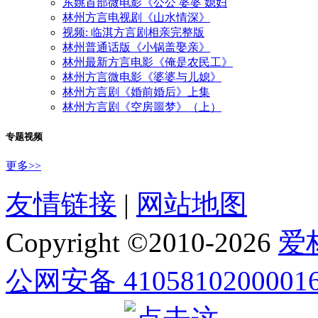
东姚首部微电影《公公 婆婆 媳妇
林州方言电视剧《山水情深》
视频: 临淇方言剧相亲完整版
林州普通话版《小锅盖娶亲》
林州最新方言电影《俺是农民工》
林州方言微电影《婆婆与儿媳》
林州方言剧《婚前婚后》上集
林州方言剧《空房噩梦》（上）
专题视频
更多>>
友情链接
|
网站地图
Copyright ©2010-
2026
爱
公网安备 4105810200001