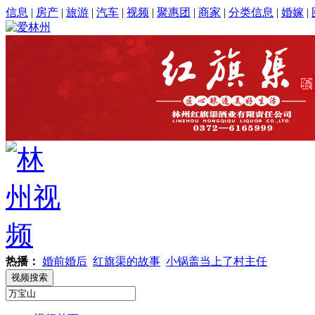
信息
|
房产
|
旅游
|
汽车
|
视频
|
聚惠团
|
商家
|
分类信息
|
婚嫁
|
热播：
婚前婚后
红旗渠的故事
小锅盖当上了村主任