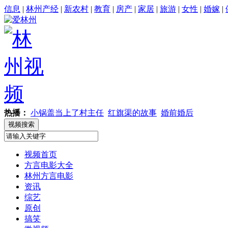
信息
|
林州产经
|
新农村
|
教育
|
房产
|
家居
|
旅游
|
女性
|
婚嫁
|
热播：
小锅盖当上了村主任
红旗渠的故事
婚前婚后
视频首页
方言电影大全
林州方言电影
资讯
综艺
原创
搞笑