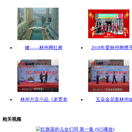
瞰——林州网红桥
2018年爱林州网携
林州方言小品《老贾老
五朵金花逛林州
相关视频