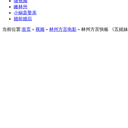
微视频
瞰林州
小锅盖娶亲
婚前婚后
当前位置:
首页
»
视频
»
林州方言电影
» 林州方言快板 《五姐