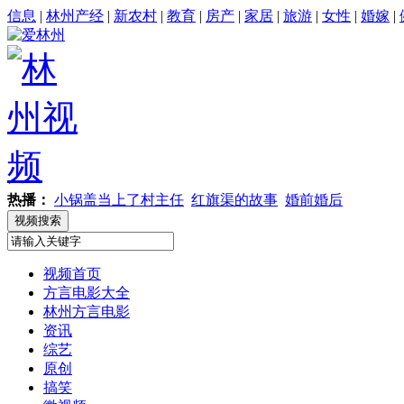
信息
|
林州产经
|
新农村
|
教育
|
房产
|
家居
|
旅游
|
女性
|
婚嫁
|
热播：
小锅盖当上了村主任
红旗渠的故事
婚前婚后
视频首页
方言电影大全
林州方言电影
资讯
综艺
原创
搞笑