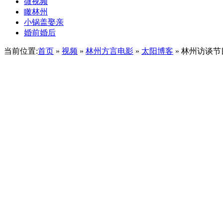
微视频
瞰林州
小锅盖娶亲
婚前婚后
当前位置:
首页
»
视频
»
林州方言电影
»
太阳博客
» 林州访谈